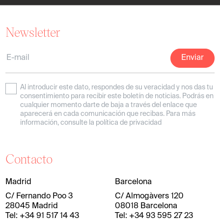
Newsletter
Al introducir este dato, respondes de su veracidad y nos das tu
consentimiento para recibir este boletín de noticias. Podrás en
Iluminación para el arte y la
cualquier momento darte de baja a través del enlace que
aparecerá en cada comunicación que recibas. Para más
arquitectura
información, consulte la política de privacidad
Contacto
Ver proyectos de Iluminación
Madrid
Barcelona
C/ Fernando Poo 3
C/ Almogàvers 120
28045 Madrid
08018 Barcelona
Tel: +34 91 517 14 43
Tel: +34 93 595 27 23