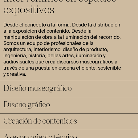
expositivos
Desde el concepto a la forma. Desde la distribución
a la exposición del contenido. Desde la
manipulación de obra a la iluminación del recorrido.
Somos un equipo de profesionales de la
arquitectura, interiorismo, diseño de producto,
ingeniería, historia, bellas artes, iluminación y
audiovisuales que crea discursos museográficos a
través de una puesta en escena eficiente, sostenible
y creativa.
Diseño museográfico
Diseño gráfico
Con un equipo multidisciplinar, conceptualizamos y
diseñamos experiencias expositivas, incluyendo la
dirección técnica de los proyectos, la propuesta espacial
Creación de contenidos
Toda exposición o proyecto museográfico necesita una
y de recorridos, el diseño de mobiliario con prototipos y el
gráfica que sea capaz de transmitir y acompañar al
desarrollo de proyectos ejecutivos.
público paralelamente al contenido. Para ello, nuestro
Asesoramiento técnico
Ofrecemos asesoría, tanto conceptual como técnica,
equipo de diseño gráfico puede desarrollar la imagen