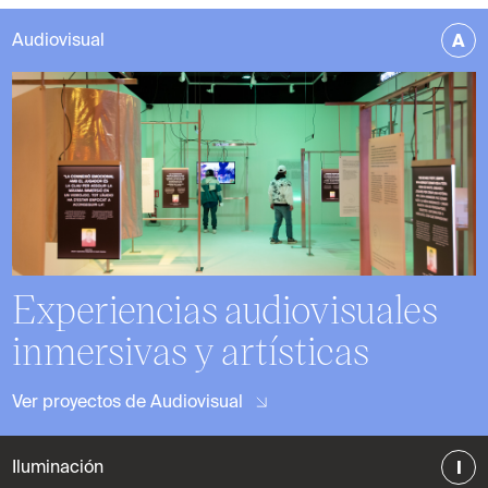
A
Audiovisual
Experiencias audiovisuales
inmersivas y artísticas
Ver proyectos de Audiovisual
I
Iluminación