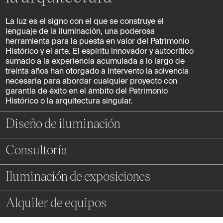
La luz es el signo con el que se construye el
lenguaje de la iluminación, una poderosa
herramienta para la puesta en valor del Patrimonio
Histórico y el arte. El espíritu innovador y autocrítico
sumado a la experiencia acumulada a lo largo de
treinta años han otorgado a Intervento la solvencia
necesaria para abordar cualquier proyecto con
garantía de éxito en el ámbito del Patrimonio
Histórico o la arquitectura singular.
Diseño de iluminación
Consultoría
Intervento cuenta con un sólido equipo de diseño
independiente experto en urbanismo de la luz y pionero
en la redacción de planes directores en Conjuntos
Iluminación de exposiciones
Intervento realiza estudios de compatibilidad de la luz
Históricos. La iluminación ornamental, el tratamiento
natural con los requerimientos de conservación de los
lumínico en yacimientos arqueológicos y jardines
Bienes Culturales, auditorías sobre sistemas de
históricos, la iluminación museográfica, iluminación en
Alquiler de equipos
Intervento cuenta con un equipo de personas
iluminación ya existentes, asesorías sobre iluminación
edificios BIC, las instalaciones efímeras o el diseño de
especializadas en la iluminación de exposiciones que
sostenible, así como asistencia técnica a estudios de
luminarias adaptadas a espacios singulares forman parte
además gestiona y mantiene las dotaciones de