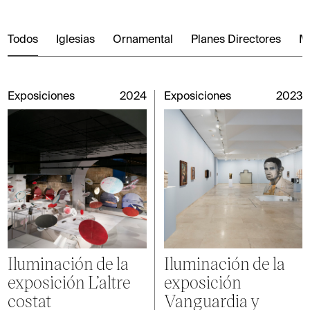
arquitectura, ingeniería y restauración de obras de arte.
Intervento dispone de suficientes proyectores y material
de la actividad cotidiana del estudio.
numerosos centros culturales.
de iluminación como para resolver de forma inmediata las
necesidades temporales de cualquier evento expositivo.
Todos
Iglesias
Ornamental
Planes Directores
Mu
Exposiciones
2024
Exposiciones
2023
Iluminación de la
Iluminación de la
exposición L’altre
exposición
costat
Vanguardia y