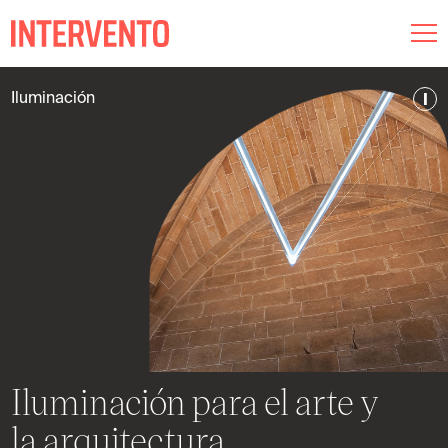
Museografía
I
Iluminación
Iluminación
Audiovisual
Conócenos
Compromiso
Intervento RED
Iluminación para el arte y
la arquitectura
Esp
Cat
Eng