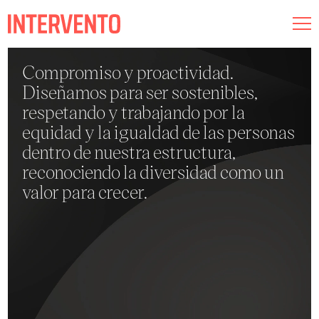
Compromiso y proactividad.
Museografía
Diseñamos para ser sostenibles,
respetando y trabajando por la
Iluminación
equidad y la igualdad de las personas
dentro de nuestra estructura,
Audiovisual
reconociendo la diversidad como un
Conócenos
valor para crecer.
Compromiso
Intervento RED
Esp
Cat
Eng