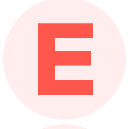
E
Editorial
Parte de nuestra experiencia se recoge
en 3 publicaciones dirigidas a
profesionales relacionados con el
urbanismo, el Patrimonio histórico, la
iluminación y la comunidad educativa.