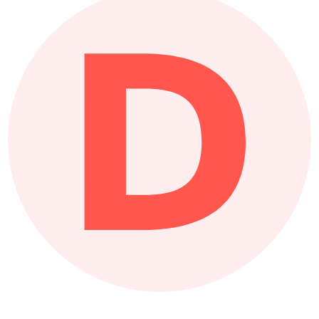
D
Difusión
La plataforma InterventoRED funciona
también como un medio de difusión de
nuestro conocimiento sobre la cultura de
la luz.