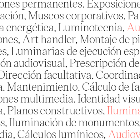
ermanentes, Exposiciones temp
, Museos corporativos, Patrimo
rgética, Luminotecnia,
Audiovi
Art handler, Montaje de piezas,
minarias de ejecución especial, 
iovisual, Prescripción de equi
ción facultativa, Coordinación 
tenimiento, Cálculo de factor d
ultimedia, Identidad visual, Pr
nos constructivos,
Iluminación
uminación de monumentos, Vitri
álculos lumínicos,
Audiovisual