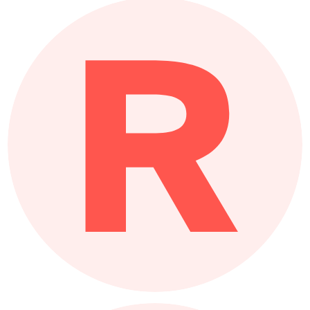
R
Intervento RED
InterventoRED es un espacio plural de
encuentro donde intercambiar
conocimiento y reflexión sobre
iluminación y museografía.