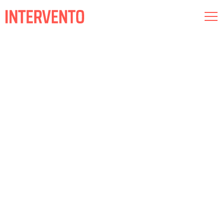
Museografía
Iluminación
Audiovisual
Conócenos
Compromiso
Intervento RED
Esp
Cat
Eng