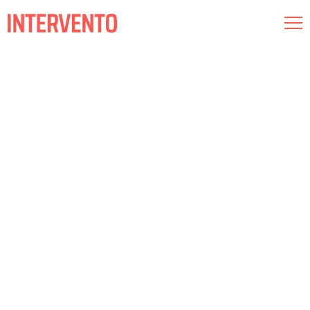
Museografía
Iluminación
Audiovisual
Conócenos
Compromiso
Intervento RED
Esp
Cat
Eng