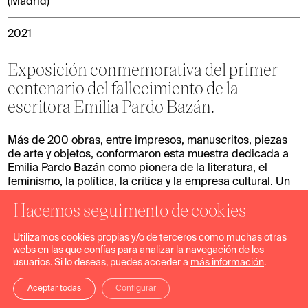
(Madrid)
2021
Exposición conmemorativa del primer
centenario del fallecimiento de la
escritora Emilia Pardo Bazán.
Más de 200 obras, entre impresos, manuscritos, piezas
de arte y objetos, conformaron esta muestra dedicada a
Emilia Pardo Bazán como pionera de la literatura, el
feminismo, la política, la crítica y la empresa cultural. Un
recorrido expresivo a través de los espacios vivenciales,
Hacemos seguimento de cookies
entre ellos su hogar en el Pazo de Meirás, que mostraron
una vida y obra cruciales para comprender la historia
intelectual y literaria del cambio de siglo.
Utilizamos cookies propias y/o de terceros como muchas otras
webs en las que confías para analizar la navegación de los
usuarios. Si lo deseas, puedes acceder a
más información
.
Trabajo realizado: Producción, montaje, iluminación y
audiovisuales.
Aceptar todas
Configurar
Fotografías: José Luis de la Parra.