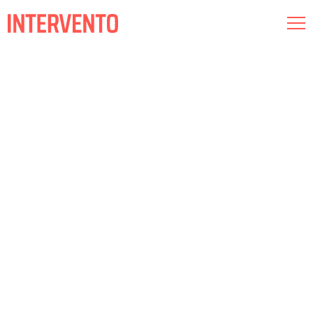
Museografia
Il·luminació
Audiovisual
Coneix-nos
Compromisos
Intervento RED
Esp
Cat
Eng