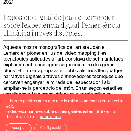
2021
Exposició digital de Joanie Lemercier
sobre l'experiència digital, l'emergència
climàtica i noves distòpies.
Aquesta mostra monogràfica de l’artista Joanie
Lemercier, pioner en l’ús del video mapping i les
tecnologies aplicades a l’art, constava de set muntatges
explícitament tecnològics seqüenciats en dos grans
blocs. El primer apropava el públic als nous llenguatges i
narratives digitals a través d’innovadores tècniques que
cercaven enganyar la mirada de l'espectador, i així
ampliar-ne la percepció del món. En un segon estadi es
van disposar tres grans vídeos que aprofundien en
l'emergència mediambiental, l'activisme juvenil i les noves
Utilitzem galetes per a oferir-te la millor experiència en la nostra
distòpies.
web.
Podeu esbrinar més sobre quines galetes estem utilitzant o
desactivar-les en
parèmetres
.
Treball realitzat: Producció i muntatge de museografia,
il·luminació i audiovisuals
Accepta
Configuració