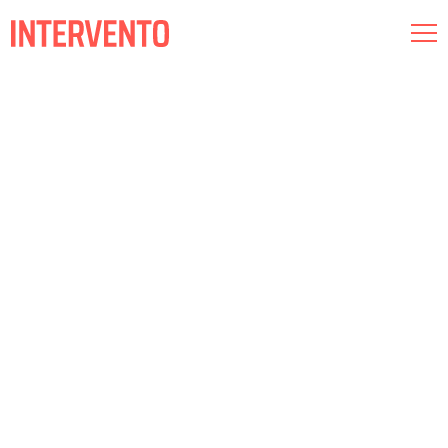
Museografía
Iluminación
Audiovisual
Conócenos
Compromiso
Intervento RED
Esp
Cat
Eng