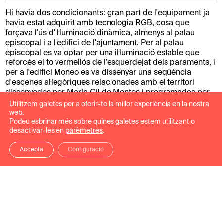
Hi havia dos condicionants: gran part de l'equipament ja
havia estat adquirit amb tecnologia RGB, cosa que
forçava l'ús d'il·luminació dinàmica, almenys al palau
episcopal i a l'edifici de l'ajuntament. Per al palau
episcopal es va optar per una il·luminació estable que
reforcés el to vermellós de l'esquerdejat dels paraments, i
per a l'edifici Moneo es va dissenyar una seqüència
d'escenes al·legòriques relacionades amb el territori
dissenyades per María Gil de Montes i programades per
César Linares. La il·luminació de la catedral es va centrar
Utilitzem galetes per a oferir-te la millor experiència en la nostra
en el realç de la torre i la façana principal.
web.
Podeu esbrinar més sobre quines galetes estem utilitzant o
desactivar-les en
parèmetres
.
Treball realitzat: Projecte i direcció tècnica de la
il·luminació exterior.
Accepta
Configuració
Fotografies: José Luis de la Parra.
Galeria del projecte