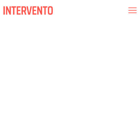
Museografia
Il·luminació
Audiovisual
Coneix-nos
Compromisos
Intervento RED
Esp
Cat
Eng