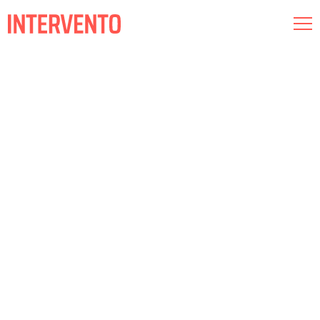
Museografia
Il·luminació
Audiovisual
Coneix-nos
Compromisos
Intervento RED
Esp
Cat
Eng