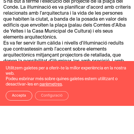
S'ha dut a terme l'execució del projecte de la plaça del
Conde. La il·luminació es va planificar d'acord amb criteris
relacionats amb l'arquitectura i la vida de les persones
que habiten la ciutat, a banda de la posada en valor dels
edificis que envolten la plaça (palau dels Comtes d'Alba
de Yeltes i la Casa Municipal de Cultura) i els seus
elements arquitectònics.
Es va fer servir llum càlida i nivells d'il·luminació reduïts
que contrastessin amb l'accent sobre elements
arquitectònics mitjançant projectors de retallada, que
donen la possibilitat d'il·luminar-los amb precisió, i amb
una distinció en la temperatura de color. Com tots els
Utilitzem galetes per a oferir-te la millor experiència en la nostra
projectes d'Intervento, s'ha apostat per l'eficiència de la
web.
instal·lació, el control de la contaminació lumínica i el
Podeu esbrinar més sobre quines galetes estem utilitzant o
desactivar-les en
parèmetres
.
respecte als monuments utilitzant tècniques reversibles i
no agressives.
Accepta
Configuració
Treball realitzat: Pla Director d'Il·luminació.
Galeria del projecte